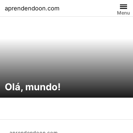
Pular
aprendendoon.com
para
Menu
o
conteúdo
Olá, mundo!
aprendendoon.com